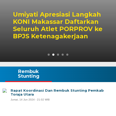
presiasi Langkah
Bapenda M
ssar Daftarkan
Surplus Rp
tlet PORPROV ke
Realisasi
nagakerjaan
Tembus 4
Rembuk
Stunting
Rapat Koordinasi Dan Rembuk Stunting Pemkab
Toraja Utara
Jumat, 14 Jun 2024 - 21:02 WIB