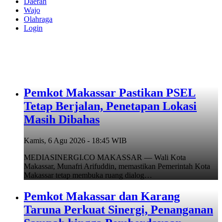
Daerah
Wajo
Olahraga
Login
Pemkot Makassar Pastikan PSEL
Tetap Berjalan, Penetapan Lokasi
Masih Dibahas
Kamis, 6 Agu 2026 - 18:45 WIB
MEDIASINERGI.CO MAKASSAR — Wali Kota
Makassar, Munafri Arifuddin, memastikan Pemerintah Kota
Makassar tetap membuka ruang dialog…
Pemkot Makassar dan Karang
Taruna Perkuat Sinergi, Penanganan