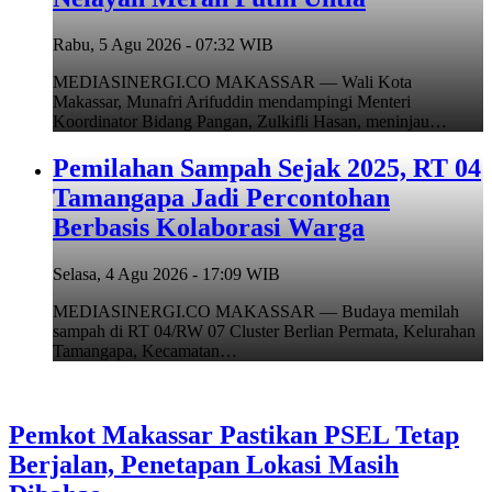
Rabu, 5 Agu 2026 - 07:32 WIB
MEDIASINERGI.CO MAKASSAR — Wali Kota
Makassar, Munafri Arifuddin mendampingi Menteri
Koordinator Bidang Pangan, Zulkifli Hasan, meninjau…
Pemilahan Sampah Sejak 2025, RT 04
Tamangapa Jadi Percontohan
Berbasis Kolaborasi Warga
Selasa, 4 Agu 2026 - 17:09 WIB
MEDIASINERGI.CO MAKASSAR — Budaya memilah
sampah di RT 04/RW 07 Cluster Berlian Permata, Kelurahan
Tamangapa, Kecamatan…
Pemkot Makassar Pastikan PSEL Tetap
Berjalan, Penetapan Lokasi Masih