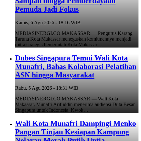
Sampah hingga Pemberdayaan
Pemuda Jadi Fokus
Kamis, 6 Agu 2026 - 18:16 WIB
MEDIASINERGI.CO MAKASSAR — Pengurus Karang
Taruna Kota Makassar menegaskan komitmennya menjadi
mitra strategis Pemerintah Kota Makassar…
Dubes Singapura Temui Wali Kota
Munafri, Bahas Kolaborasi Pelatihan
ASN hingga Masyarakat
Rabu, 5 Agu 2026 - 18:31 WIB
MEDIASINERGI.CO MAKASSAR — Wali Kota
Makassar, Munafri Arifuddin menerima audiensi Duta Besar
Singapura untuk Indonesia, Kwok…
Wali Kota Munafri Dampingi Menko
Pangan Tinjau Kesiapan Kampung
Nelayan Merah Putih Untia