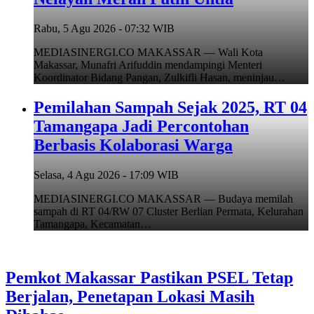
Rabu, 5 Agu 2026 - 07:32 WIB
MEDIASINERGI.CO MAKASSAR — Wali Kota
Makassar, Munafri Arifuddin mendampingi Menteri
Koordinator Bidang Pangan, Zulkifli Hasan, meninjau…
Pemilahan Sampah Sejak 2025, RT 04
Tamangapa Jadi Percontohan
Berbasis Kolaborasi Warga
Selasa, 4 Agu 2026 - 17:09 WIB
MEDIASINERGI.CO MAKASSAR — Budaya memilah
sampah di RT 04/RW 07 Cluster Berlian Permata, Kelurahan
Tamangapa, Kecamatan…
Pemkot Makassar Pastikan PSEL Tetap
Berjalan, Penetapan Lokasi Masih