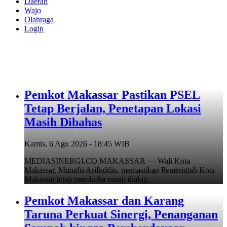
Daerah
Wajo
Olahraga
Login
Pemkot Makassar Pastikan PSEL
Tetap Berjalan, Penetapan Lokasi
Masih Dibahas
Kamis, 6 Agu 2026 - 18:45 WIB
MEDIASINERGI.CO MAKASSAR — Wali Kota
Makassar, Munafri Arifuddin, memastikan Pemerintah Kota
Makassar tetap membuka ruang dialog…
Pemkot Makassar dan Karang
Taruna Perkuat Sinergi, Penanganan