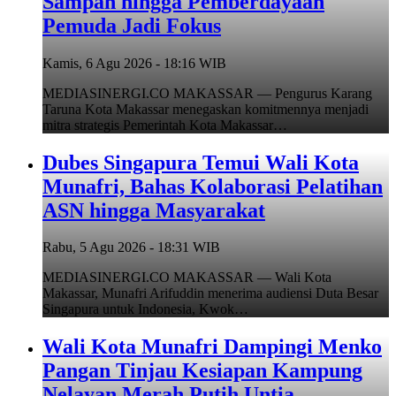
Sampah hingga Pemberdayaan
Pemuda Jadi Fokus
Kamis, 6 Agu 2026 - 18:16 WIB
MEDIASINERGI.CO MAKASSAR — Pengurus Karang
Taruna Kota Makassar menegaskan komitmennya menjadi
mitra strategis Pemerintah Kota Makassar…
Dubes Singapura Temui Wali Kota
Munafri, Bahas Kolaborasi Pelatihan
ASN hingga Masyarakat
Rabu, 5 Agu 2026 - 18:31 WIB
MEDIASINERGI.CO MAKASSAR — Wali Kota
Makassar, Munafri Arifuddin menerima audiensi Duta Besar
Singapura untuk Indonesia, Kwok…
Wali Kota Munafri Dampingi Menko
Pangan Tinjau Kesiapan Kampung
Nelayan Merah Putih Untia