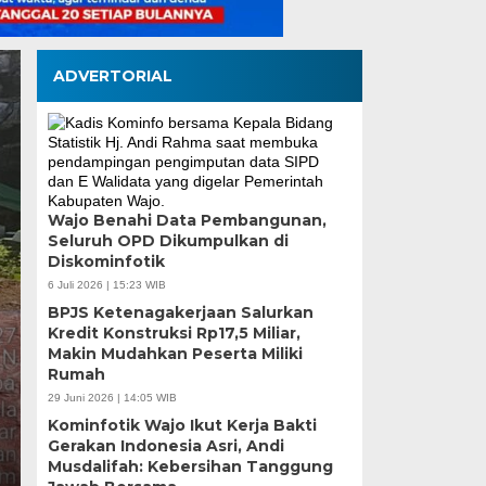
ADVERTORIAL
Wajo Benahi Data Pembangunan,
Seluruh OPD Dikumpulkan di
Diskominfotik
Pilah Sampah Solusi
6 Juli 2026 | 15:23 WIB
BPJS Ketenagakerjaan Salurkan
Kota Makassar
Kredit Konstruksi Rp17,5 Miliar,
Makin Mudahkan Peserta Miliki
Rumah
Selasa, 4 Agu 2026 - 13:47 WIB
29 Juni 2026 | 14:05 WIB
Oleh : Dr. Ir. Natsar Desi, Sp.,M.Si.,IPM (Pakar Ling
Kominfotik Wajo Ikut Kerja Bakti
Infrastruktur Lingkungan UNIFA)…
Gerakan Indonesia Asri, Andi
Musdalifah: Kebersihan Tanggung