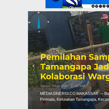
04
Anggota DPR RI
sis
Sampah Makassa
Menuju Ekonomi
Selasa, 4 Agu 2026 - 16:23 WIB
rlian
MEDIASINERGI.CO MAKASSAR — Anggot
(DPR RI), Andi Muzakkir Aqil, menyat