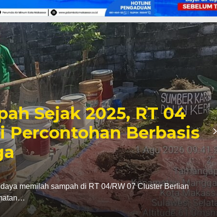
: Program Pemilahan
r Langkah Strategis
 Sirkular
a Dewan Perwakilan Rakyat Republik Indonesia
akan dukungan…