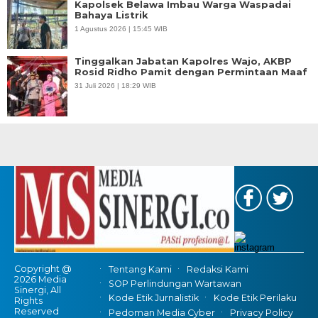
Kapolsek Belawa Imbau Warga Waspadai
Bahaya Listrik
1 Agustus 2026 | 15:45 WIB
Tinggalkan Jabatan Kapolres Wajo, AKBP
Rosid Ridho Pamit dengan Permintaan Maaf
31 Juli 2026 | 18:29 WIB
Copyright @
Tentang Kami
Redaksi Kami
2026 Media
SOP Perlindungan Wartawan
Sinergi, All
Kode Etik Jurnalistik
Kode Etik Perilaku
Rights
Reserved
Pedoman Media Cyber
Privacy Policy