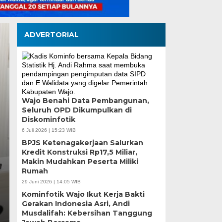
ADVERTORIAL
Tinjau Renovasi SDN
Wajo Benahi Data Pembangunan,
Seluruh OPD Dikumpulkan di
Supratman Pastikan 
Diskominfotik
Mutu Demi Pendidika
6 Juli 2026 | 15:23 WIB
BPJS Ketenagakerjaan Salurkan
Makassar
Kredit Konstruksi Rp17,5 Miliar,
Makin Mudahkan Peserta Miliki
Rumah
Rabu, 5 Agu 2026 - 19:50 WIB
29 Juni 2026 | 14:05 WIB
MEDIASINERGI.CO MAKASSAR — DPRD Kota Makass
Kominfotik Wajo Ikut Kerja Bakti
langsung terhadap progres renovasi UPT SPF SD…
Gerakan Indonesia Asri, Andi
Musdalifah: Kebersihan Tanggung