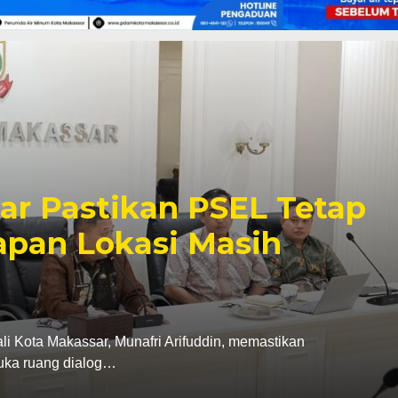
r dan Karang Taruna
i, Penanganan Sampah
dayaan Pemuda Jadi
rus Karang Taruna Kota Makassar menegaskan
Pemerintah Kota Makassar…