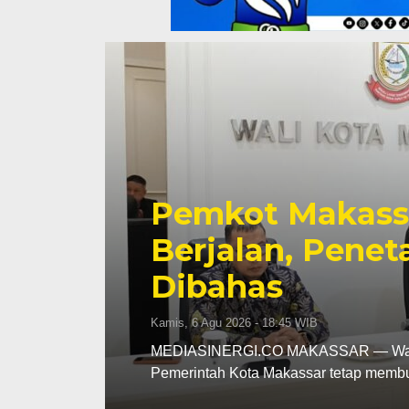
Pemkot Makassa
tap
Perkuat Sinerg
hingga Pember
Fokus
Kamis, 6 Agu 2026 - 18:16 WIB
MEDIASINERGI.CO MAKASSAR — Pengu
komitmennya menjadi mitra strategis 