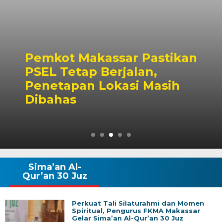
Pemkot Makassar Pastikan
PSEL Tetap Berjalan,
Penetapan Lokasi Masih
Dibahas
Sima’an Al-
Qur’an 30 Juz
Perkuat Tali Silaturahmi dan Momen
Spiritual, Pengurus FKMA Makassar
Gelar Sima’an Al-Qur’an 30 Juz