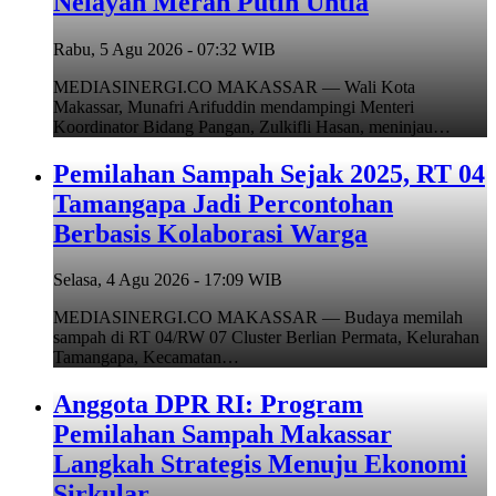
Nelayan Merah Putih Untia
Rabu, 5 Agu 2026 - 07:32 WIB
MEDIASINERGI.CO MAKASSAR — Wali Kota
Makassar, Munafri Arifuddin mendampingi Menteri
Koordinator Bidang Pangan, Zulkifli Hasan, meninjau…
Pemilahan Sampah Sejak 2025, RT 04
Tamangapa Jadi Percontohan
Berbasis Kolaborasi Warga
Selasa, 4 Agu 2026 - 17:09 WIB
MEDIASINERGI.CO MAKASSAR — Budaya memilah
sampah di RT 04/RW 07 Cluster Berlian Permata, Kelurahan
Tamangapa, Kecamatan…
Anggota DPR RI: Program
Pemilahan Sampah Makassar
Langkah Strategis Menuju Ekonomi
Sirkular