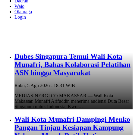
Daerah
Wajo
Olahraga
Login
Dubes Singapura Temui Wali Kota
Munafri, Bahas Kolaborasi Pelatihan
ASN hingga Masyarakat
Rabu, 5 Agu 2026 - 18:31 WIB
MEDIASINERGI.CO MAKASSAR — Wali Kota
Makassar, Munafri Arifuddin menerima audiensi Duta Besar
Singapura untuk Indonesia, Kwok…
Wali Kota Munafri Dampingi Menko
Pangan Tinjau Kesiapan Kampung