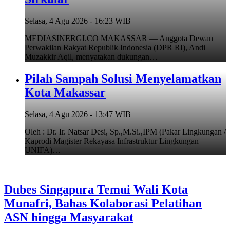
Selasa, 4 Agu 2026 - 16:23 WIB
MEDIASINERGI.CO MAKASSAR — Anggota Dewan
Perwakilan Rakyat Republik Indonesia (DPR RI), Andi
Muzakkir Aqil, menyatakan dukungan…
Pilah Sampah Solusi Menyelamatkan
Kota Makassar
Selasa, 4 Agu 2026 - 13:47 WIB
Oleh : Dr. Ir. Natsar Desi, Sp.,M.Si.,IPM (Pakar Lingkungan /
Kaprodi Magister Rekayasa Infrastruktur Lingkungan
UNIFA)…
Dubes Singapura Temui Wali Kota
Munafri, Bahas Kolaborasi Pelatihan
ASN hingga Masyarakat