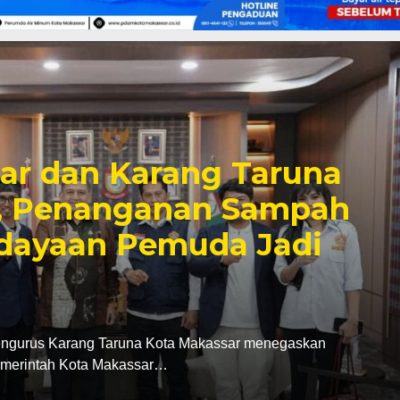
i SDN Pannara,
ikan Proyek Tepat
idikan Berkualitas di
Kota Makassar, Supratman melakukan peninjauan
UPT SPF SD…