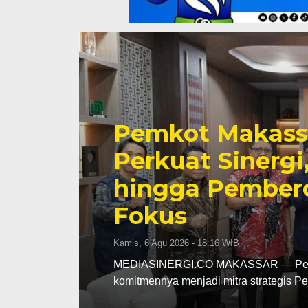
na
Tinjau Renovas
ah
Supratman Past
i
Mutu Demi Pend
Makassar
Rabu, 5 Agu 2026 - 19:50 WIB
an
MEDIASINERGI.CO MAKASSAR — DPRD 
langsung terhadap progres renovasi 