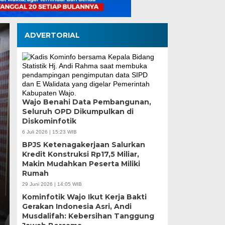
ADVERTORIAL
Wajo Benahi Data Pembangunan,
Seluruh OPD Dikumpulkan di
Dubes Singapura Tem
Diskominfotik
Munafri, Bahas Kolab
6 Juli 2026 | 15:23 WIB
BPJS Ketenagakerjaan Salurkan
ASN hingga Masyara
Kredit Konstruksi Rp17,5 Miliar,
Makin Mudahkan Peserta Miliki
Rumah
Rabu, 5 Agu 2026 - 18:31 WIB
29 Juni 2026 | 14:05 WIB
MEDIASINERGI.CO MAKASSAR — Wali Kota Makassar,
Kominfotik Wajo Ikut Kerja Bakti
Duta Besar Singapura untuk Indonesia, Kwok…
Gerakan Indonesia Asri, Andi
Musdalifah: Kebersihan Tanggung