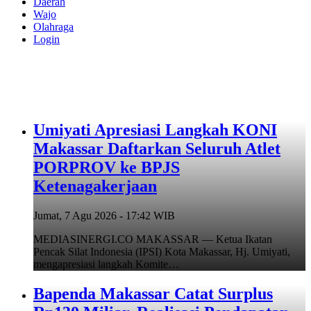
Daerah
Wajo
Olahraga
Login
Umiyati Apresiasi Langkah KONI
Makassar Daftarkan Seluruh Atlet
PORPROV ke BPJS
Ketenagakerjaan
Jumat, 7 Agu 2026 - 17:42 WIB
MEDIASINERGI.CO MAKASSAR — Ketua Ikatan
Pencak Silat Indonesia (IPSI) Kota Makassar, Hj. Umiyati,
mengapresiasi langkah Komite…
Bapenda Makassar Catat Surplus