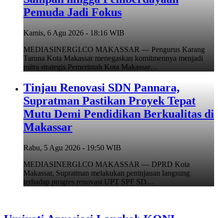
Pemuda Jadi Fokus
Kamis, 6 Agu 2026 - 18:16 WIB
MEDIASINERGI.CO MAKASSAR — Pengurus Karang
Taruna Kota Makassar menegaskan komitmennya menjadi
mitra strategis Pemerintah Kota Makassar…
Tinjau Renovasi SDN Pannara,
Supratman Pastikan Proyek Tepat
Mutu Demi Pendidikan Berkualitas di
Makassar
Rabu, 5 Agu 2026 - 19:50 WIB
MEDIASINERGI.CO MAKASSAR — DPRD Kota
Makassar, Supratman melakukan peninjauan langsung
terhadap progres renovasi UPT SPF SD…