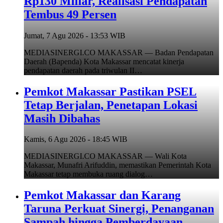
Rp130 Miliar, Realisasi Pendapatan
Tembus 49 Persen
Jumat, 7 Agu 2026 - 13:53 WIB
MEDIASINERGI.CO MAKASSAR — Badan Pendapatan
Daerah (Bapenda) Kota Makassar mencatat kinerja
pendapatan daerah pada triwulan II…
Pemkot Makassar Pastikan PSEL
Tetap Berjalan, Penetapan Lokasi
Masih Dibahas
Kamis, 6 Agu 2026 - 18:45 WIB
MEDIASINERGI.CO MAKASSAR — Wali Kota
Makassar, Munafri Arifuddin, memastikan Pemerintah Kota
Makassar tetap membuka ruang dialog…
Pemkot Makassar dan Karang
Taruna Perkuat Sinergi, Penanganan
Sampah hingga Pemberdayaan