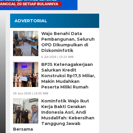
ADVERTORIAL
Wajo Benahi Data
Pembangunan, Seluruh
OPD Dikumpulkan di
Diskominfotik
6 Juli 2026 | 15:23 WIB
BPJS Ketenagakerjaan
i Dampingi Menko
Salurkan Kredit
Konstruksi Rp17,5 Miliar,
siapan Kampung
Makin Mudahkan
Peserta Miliki Rumah
ih Untia
29 Juni 2026 | 14:05 WIB
Kominfotik Wajo Ikut
Kerja Bakti Gerakan
Indonesia Asri, Andi
assar, Munafri Arifuddin mendampingi Menteri
Musdalifah: Kebersihan
meninjau…
Tanggung Jawab
Bersama