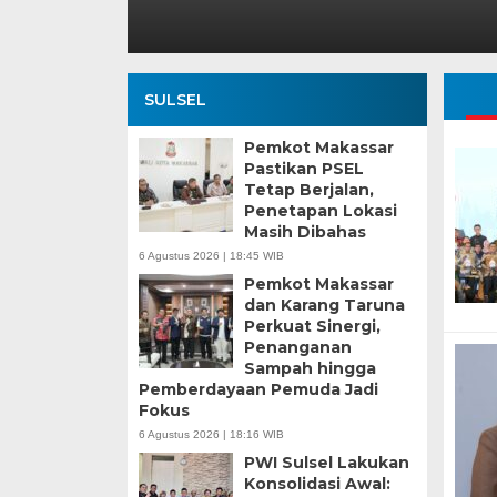
SULSEL
Pemkot Makassar
Pastikan PSEL
Tetap Berjalan,
Penetapan Lokasi
Masih Dibahas
6 Agustus 2026 | 18:45 WIB
Pemkot Makassar
dan Karang Taruna
Perkuat Sinergi,
Penanganan
Sampah hingga
Pemberdayaan Pemuda Jadi
Fokus
6 Agustus 2026 | 18:16 WIB
PWI Sulsel Lakukan
Konsolidasi Awal: