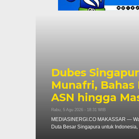
pura Temui Wali Kota
as Kolaborasi Pelatihan
Masyarakat
ali Kota Makassar, Munafri Arifuddin menerima audiensi
donesia, Kwok…