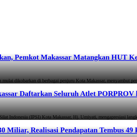
rkan, Pemkot Makassar Matangkan HUT Ke
 dikobarkan di berbagai penjuru Kota Makassar, menyambut per
assar Daftarkan Seluruh Atlet PORPROV 
ndonesia (IPSI) Kota Makassar, Hj. Umiyati, mengapresiasi lan
 Miliar, Realisasi Pendapatan Tembus 49 