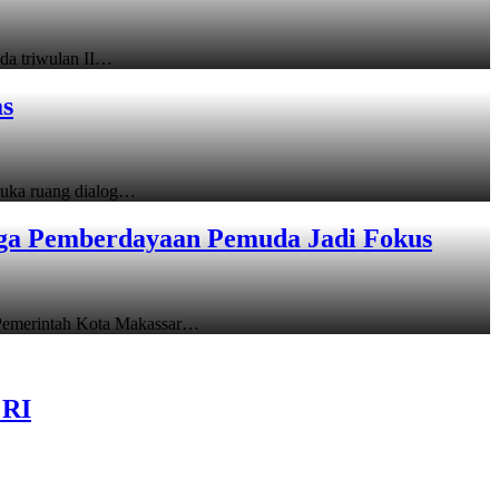
a triwulan II…
as
uka ruang dialog…
gga Pemberdayaan Pemuda Jadi Fokus
emerintah Kota Makassar…
 RI