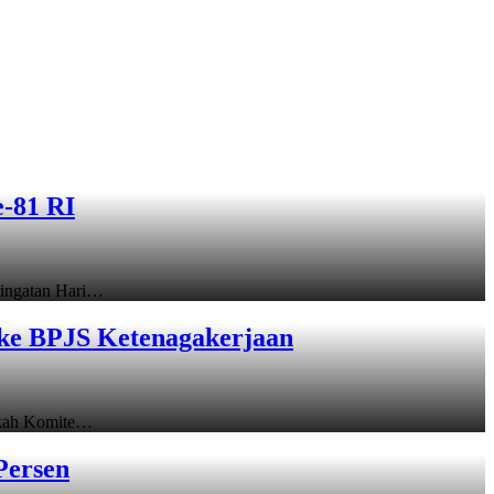
-81 RI
ingatan Hari…
ke BPJS Ketenagakerjaan
gkah Komite…
Persen