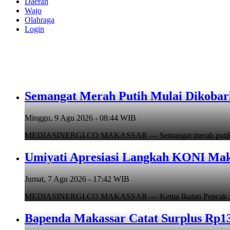
Daerah
Wajo
Olahraga
Login
Semangat Merah Putih Mulai Dikoba
Minggu, 9 Agu 2026 - 08:44 WIB
MEDIASINERGI.CO MAKASSAR — Semangat merah putih mulai
Umiyati Apresiasi Langkah KONI Mak
Jumat, 7 Agu 2026 - 17:42 WIB
MEDIASINERGI.CO MAKASSAR — Ketua Ikatan Pencak Silat I
Bapenda Makassar Catat Surplus Rp130