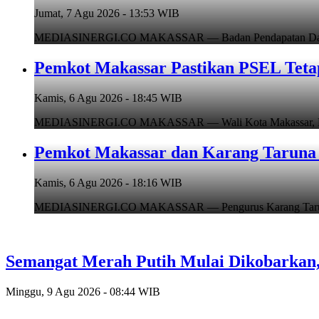
Jumat, 7 Agu 2026 - 13:53 WIB
MEDIASINERGI.CO MAKASSAR — Badan Pendapatan Daerah (B
Pemkot Makassar Pastikan PSEL Tetap
Kamis, 6 Agu 2026 - 18:45 WIB
MEDIASINERGI.CO MAKASSAR — Wali Kota Makassar, Munafr
Pemkot Makassar dan Karang Taruna 
Kamis, 6 Agu 2026 - 18:16 WIB
MEDIASINERGI.CO MAKASSAR — Pengurus Karang Taruna Ko
Semangat Merah Putih Mulai Dikobarka
Minggu, 9 Agu 2026 - 08:44 WIB