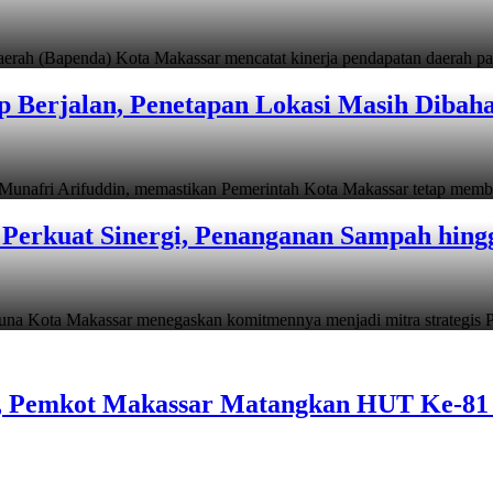
apenda) Kota Makassar mencatat kinerja pendapatan daerah pad
 Berjalan, Penetapan Lokasi Masih Dibah
i Arifuddin, memastikan Pemerintah Kota Makassar tetap memb
Perkuat Sinergi, Penanganan Sampah hin
ta Makassar menegaskan komitmennya menjadi mitra strategis P
n, Pemkot Makassar Matangkan HUT Ke-81