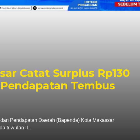
mkot Makassar Pastikan
rjalan, Penetapan Lokasi
bahas
6 Agu 2026 - 18:45 WIB
SINERGI.CO MAKASSAR — Wali Kota Makassar, Munafri Arifu
ntah Kota Makassar tetap membuka ruang dialog…