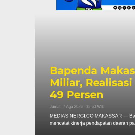
at Surplus Rp130
Pe
dapatan Tembus
Be
Di
Kamis, 
aerah (Bapenda) Kota Makassar
MEDIA
Pemeri