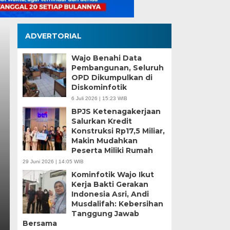
ADVERTORIAL
Wajo Benahi Data
Pembangunan, Seluruh
OPD Dikumpulkan di
Diskominfotik
Pemkot 
6 Juli 2026 | 15:23 WIB
BPJS Ketenagakerjaan
 PSEL Tetap
Perkuat
Salurkan Kredit
Konstruksi Rp17,5 Miliar,
 Masih
hingga
Makin Mudahkan
Peserta Miliki Rumah
Fokus
29 Juni 2026 | 14:05 WIB
Kominfotik Wajo Ikut
Kamis, 6 Agu 2026 - 18
Kerja Bakti Gerakan
Indonesia Asri, Andi
ddin, memastikan
MEDIASINERGI.CO 
Musdalifah: Kebersihan
komitmennya menjad
Tanggung Jawab
Bersama