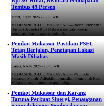
Rp130 Miliar, Realisasi Pendapatan
Tembus 49 Persen
Jumat, 7 Agu 2026 - 13:53 WIB
MEDIASINERGI.CO MAKASSAR — Badan Pendapatan
Daerah (Bapenda) Kota Makassar mencatat kinerja
pendapatan daerah pada triwulan II…
Pemkot Makassar Pastikan PSEL
Tetap Berjalan, Penetapan Lokasi
Masih Dibahas
Kamis, 6 Agu 2026 - 18:45 WIB
MEDIASINERGI.CO MAKASSAR — Wali Kota
Makassar, Munafri Arifuddin, memastikan Pemerintah Kota
Makassar tetap membuka ruang dialog…
Pemkot Makassar dan Karang
Taruna Perkuat Sinergi, Penanganan
Sampah hingga Pemberdayaan