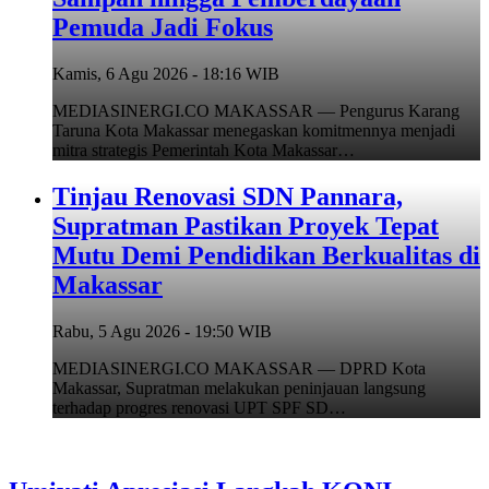
Pemuda Jadi Fokus
Kamis, 6 Agu 2026 - 18:16 WIB
MEDIASINERGI.CO MAKASSAR — Pengurus Karang
Taruna Kota Makassar menegaskan komitmennya menjadi
mitra strategis Pemerintah Kota Makassar…
Tinjau Renovasi SDN Pannara,
Supratman Pastikan Proyek Tepat
Mutu Demi Pendidikan Berkualitas di
Makassar
Rabu, 5 Agu 2026 - 19:50 WIB
MEDIASINERGI.CO MAKASSAR — DPRD Kota
Makassar, Supratman melakukan peninjauan langsung
terhadap progres renovasi UPT SPF SD…