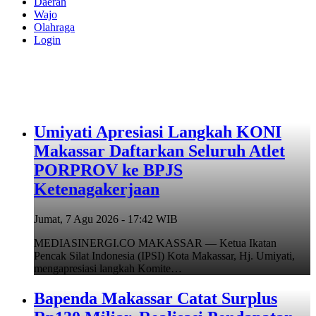
Daerah
Wajo
Olahraga
Login
Umiyati Apresiasi Langkah KONI
Makassar Daftarkan Seluruh Atlet
PORPROV ke BPJS
Ketenagakerjaan
Jumat, 7 Agu 2026 - 17:42 WIB
MEDIASINERGI.CO MAKASSAR — Ketua Ikatan
Pencak Silat Indonesia (IPSI) Kota Makassar, Hj. Umiyati,
mengapresiasi langkah Komite…
Bapenda Makassar Catat Surplus