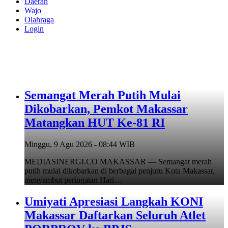
Daerah
Wajo
Olahraga
Login
Semangat Merah Putih Mulai
Dikobarkan, Pemkot Makassar
Matangkan HUT Ke-81 RI
Minggu, 9 Agu 2026 - 08:44 WIB
MEDIASINERGI.CO MAKASSAR — Semangat merah
putih mulai dikobarkan di berbagai penjuru Kota Makassar,
menyambut peringatan Hari…
Umiyati Apresiasi Langkah KONI
Makassar Daftarkan Seluruh Atlet