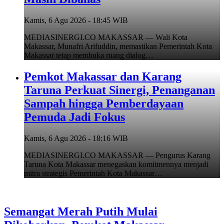
Kamis, 6 Agu 2026 - 18:45 WIB
MEDIASINERGI.CO MAKASSAR — Wali Kota
Makassar, Munafri Arifuddin, memastikan Pemerintah Kota
Makassar tetap membuka ruang dialog…
Pemkot Makassar dan Karang
Taruna Perkuat Sinergi, Penanganan
Sampah hingga Pemberdayaan
Pemuda Jadi Fokus
Kamis, 6 Agu 2026 - 18:16 WIB
MEDIASINERGI.CO MAKASSAR — Pengurus Karang
Taruna Kota Makassar menegaskan komitmennya menjadi
mitra strategis Pemerintah Kota Makassar…
Semangat Merah Putih Mulai