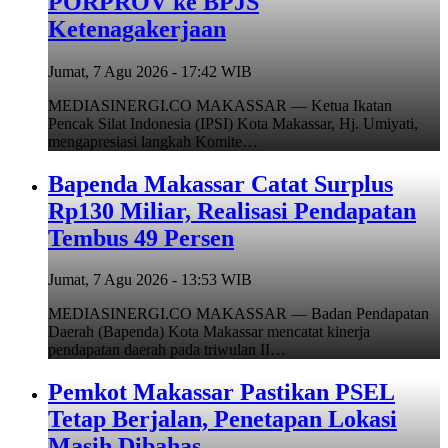
PORPROV ke BPJS
Ketenagakerjaan
Jumat, 7 Agu 2026 - 17:42 WIB
MEDIASINERGI.CO MAKASSAR — Ketua Ikatan
Pencak Silat Indonesia (IPSI) Kota Makassar, Hj. Umiyati,
mengapresiasi langkah Komite…
Bapenda Makassar Catat Surplus
Rp130 Miliar, Realisasi Pendapatan
Tembus 49 Persen
Jumat, 7 Agu 2026 - 13:53 WIB
MEDIASINERGI.CO MAKASSAR — Badan Pendapatan
Daerah (Bapenda) Kota Makassar mencatat kinerja
pendapatan daerah pada triwulan II…
Pemkot Makassar Pastikan PSEL
Tetap Berjalan, Penetapan Lokasi
Masih Dibahas