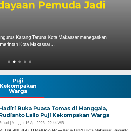
Bahas Kolaborasi Pelatiha
ga Masyarakat
AR — Wali Kota Makassar, Munafri Arifuddin menerima au
tuk Indonesia, Kwok…
Puji
Kekompakan
Warga
Hadiri Buka Puasa Tomas di Manggala,
Rudianto Lallo Puji Kekompakan Warga
Sulsel |
Minggu, 16 Apr 2023 - 22:44 WIB
MEDIASINERGI.CO MAKASSAR — Ketua DPRD Kota Makassar, Rudianto