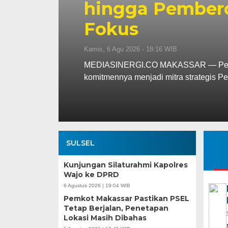
a Jadi
Munafri, 
ASN hing
Rabu, 5 Agu 2026 - 18:31 WIB
ar menegaskan
MEDIASINERGI.CO MAKASS
Duta Besar Singapura un
SULSEL
Kunjungan Silaturahmi Kapolres
Wajo ke DPRD
6 Agustus 2026 | 19:04 WIB
Pemkot Makassar Pastikan PSEL
Tetap Berjalan, Penetapan
Lokasi Masih Dibahas