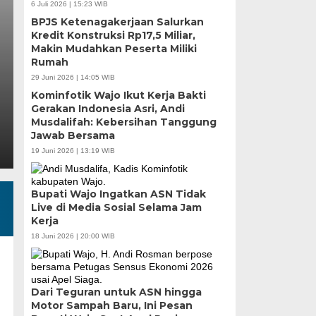
n
Pangan Tinjau
6 Juli 2026 | 15:23 WIB
BPJS Ketenagakerjaan Salurkan
Nelayan Merah 
Kredit Konstruksi Rp17,5 Miliar,
Makin Mudahkan Peserta Miliki
Rumah
Rabu, 5 Agu 2026 - 07:32 WIB
29 Juni 2026 | 14:05 WIB
diensi
MEDIASINERGI.CO MAKASSAR — Wali K
Kominfotik Wajo Ikut Kerja Bakti
Koordinator Bidang Pangan, Zulkifli 
Gerakan Indonesia Asri, Andi
Musdalifah: Kebersihan Tanggung
Jawab Bersama
19 Juni 2026 | 13:19 WIB
Bupati Wajo Ingatkan ASN Tidak
Live di Media Sosial Selama Jam
Kerja
18 Juni 2026 | 20:00 WIB
Dari Teguran untuk ASN hingga
Motor Sampah Baru, Ini Pesan