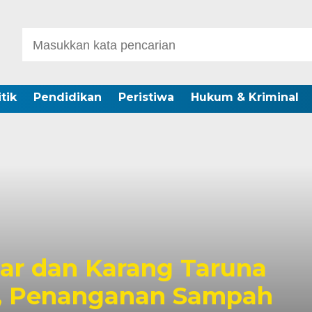
itik
Pendidikan
Peristiwa
Hukum & Kriminal
gapura Temui Wali Kota