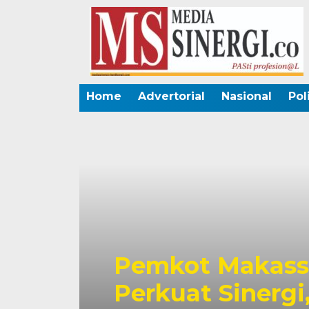
Home
Advertorial
Nasional
Pol
 Taruna
n Sampah
Dubes Sin