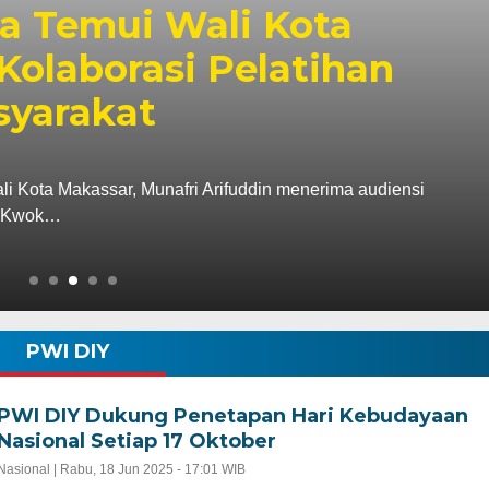
fri Dampingi Menko
 Kesiapan Kampung
Putih Untia
ta Makassar, Munafri Arifuddin mendampingi Menteri
asan, meninjau…
PWI DIY
PWI DIY Dukung Penetapan Hari Kebudayaan
Nasional Setiap 17 Oktober
Nasional |
Rabu, 18 Jun 2025 - 17:01 WIB