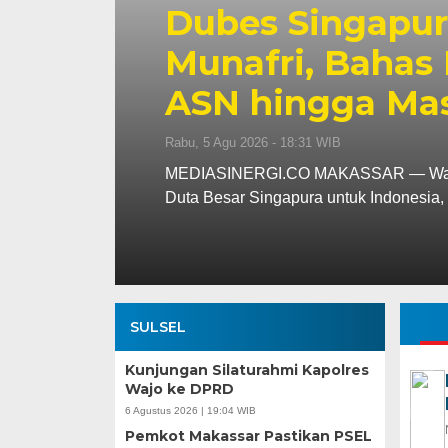
Wali Kota Muna
n
Pangan Tinjau
Nelayan Merah 
Rabu, 5 Agu 2026 - 07:32 WIB
iensi
MEDIASINERGI.CO MAKASSAR — Wali Ko
Koordinator Bidang Pangan, Zulkifli H
SULSEL
Kunjungan Silaturahmi Kapolres
Wajo ke DPRD
6 Agustus 2026 | 19:04 WIB
Pemkot Makassar Pastikan PSEL