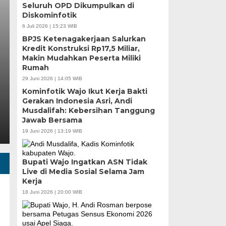
Seluruh OPD Dikumpulkan di
Pemilahan Sampah Se
Diskominfotik
Tamangapa Jadi Perc
6 Juli 2026 | 15:23 WIB
BPJS Ketenagakerjaan Salurkan
Kolaborasi Warga
Kredit Konstruksi Rp17,5 Miliar,
Makin Mudahkan Peserta Miliki
Rumah
Selasa, 4 Agu 2026 - 17:09 WIB
29 Juni 2026 | 14:05 WIB
MEDIASINERGI.CO MAKASSAR — Budaya memilah sa
Kominfotik Wajo Ikut Kerja Bakti
Permata, Kelurahan Tamangapa, Kecamatan…
Gerakan Indonesia Asri, Andi
Musdalifah: Kebersihan Tanggung
Jawab Bersama
19 Juni 2026 | 13:19 WIB
Bupati Wajo Ingatkan ASN Tidak
Live di Media Sosial Selama Jam
Kerja
18 Juni 2026 | 20:00 WIB