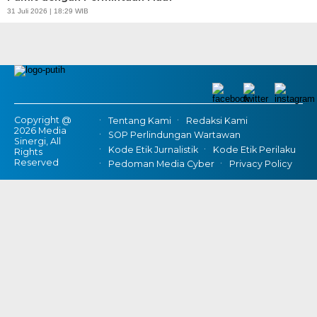
31 Juli 2026 | 18:29 WIB
Copyright @
Tentang Kami
Redaksi Kami
2026 Media
SOP Perlindungan Wartawan
Sinergi, All
Kode Etik Jurnalistik
Kode Etik Perilaku
Rights
Reserved
Pedoman Media Cyber
Privacy Policy