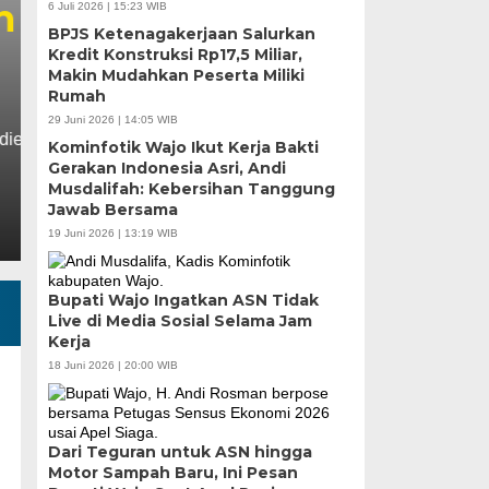
Pangan Tinjau Kesi
6 Juli 2026 | 15:23 WIB
BPJS Ketenagakerjaan Salurkan
Nelayan Merah Putih
Kredit Konstruksi Rp17,5 Miliar,
Makin Mudahkan Peserta Miliki
Rumah
Rabu, 5 Agu 2026 - 07:32 WIB
29 Juni 2026 | 14:05 WIB
MEDIASINERGI.CO MAKASSAR — Wali Kota Makassar,
Kominfotik Wajo Ikut Kerja Bakti
Koordinator Bidang Pangan, Zulkifli Hasan, meninja
Gerakan Indonesia Asri, Andi
Musdalifah: Kebersihan Tanggung
Jawab Bersama
19 Juni 2026 | 13:19 WIB
Bupati Wajo Ingatkan ASN Tidak
Live di Media Sosial Selama Jam
Kerja
18 Juni 2026 | 20:00 WIB
Dari Teguran untuk ASN hingga
Motor Sampah Baru, Ini Pesan