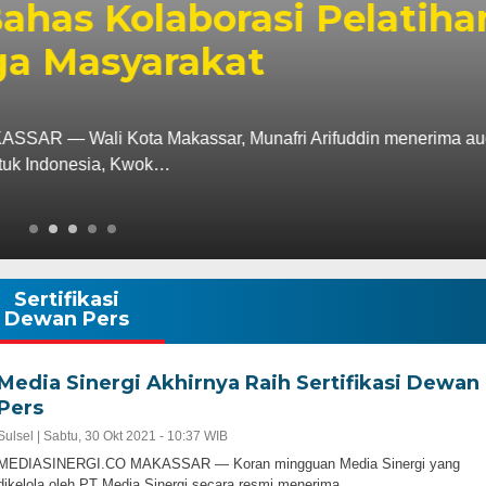
Kolaborasi Pelatihan
syarakat
ta Makassar, Munafri Arifuddin menerima audiensi
a, Kwok…
Sertifikasi
Dewan Pers
Media Sinergi Akhirnya Raih Sertifikasi Dewan
Pers
Sulsel |
Sabtu, 30 Okt 2021 - 10:37 WIB
MEDIASINERGI.CO MAKASSAR — Koran mingguan Media Sinergi yang
dikelola oleh PT Media Sinergi secara resmi menerima…