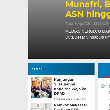
i
Munafri, Bahas 
ASN hingga Ma
Rabu, 5 Agu 2026 - 18:31 WIB
an
MEDIASINERGI.CO MAKASSAR — Wali Ko
Duta Besar Singapura untuk Indonesi
SULSEL
Kunjungan
Silaturahmi
Kapolres Wajo ke
DPRD
6 Agustus 2026 | 19:04 WIB
Pemkot Makassar
Pastikan PSEL