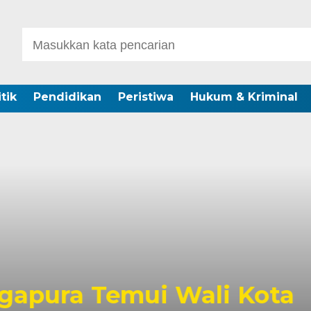
itik
Pendidikan
Peristiwa
Hukum & Kriminal
a Temui Wali Kota