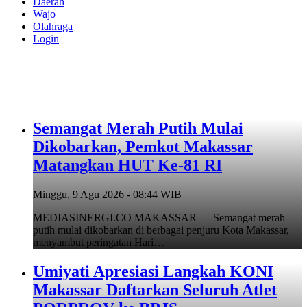
Daerah
Wajo
Olahraga
Login
Semangat Merah Putih Mulai
Dikobarkan, Pemkot Makassar
Matangkan HUT Ke-81 RI
Minggu, 9 Agu 2026 - 08:44 WIB
MEDIASINERGI.CO MAKASSAR — Semangat merah
putih mulai dikobarkan di berbagai penjuru Kota Makassar,
menyambut peringatan Hari…
Umiyati Apresiasi Langkah KONI
Makassar Daftarkan Seluruh Atlet