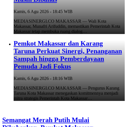
Kamis, 6 Agu 2026 - 18:45 WIB
MEDIASINERGI.CO MAKASSAR — Wali Kota
Makassar, Munafri Arifuddin, memastikan Pemerintah Kota
Makassar tetap membuka ruang dialog…
Pemkot Makassar dan Karang
Taruna Perkuat Sinergi, Penanganan
Sampah hingga Pemberdayaan
Pemuda Jadi Fokus
Kamis, 6 Agu 2026 - 18:16 WIB
MEDIASINERGI.CO MAKASSAR — Pengurus Karang
Taruna Kota Makassar menegaskan komitmennya menjadi
mitra strategis Pemerintah Kota Makassar…
Semangat Merah Putih Mulai