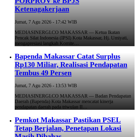
PORPROV ke BPJS
Ketenagakerjaan
Jumat, 7 Agu 2026 - 17:42 WIB
MEDIASINERGI.CO MAKASSAR — Ketua Ikatan
Pencak Silat Indonesia (IPSI) Kota Makassar, Hj. Umiyati,
mengapresiasi langkah Komite…
Bapenda Makassar Catat Surplus
Rp130 Miliar, Realisasi Pendapatan
Tembus 49 Persen
Jumat, 7 Agu 2026 - 13:53 WIB
MEDIASINERGI.CO MAKASSAR — Badan Pendapatan
Daerah (Bapenda) Kota Makassar mencatat kinerja
pendapatan daerah pada triwulan II…
Pemkot Makassar Pastikan PSEL
Tetap Berjalan, Penetapan Lokasi
Masih Dibahas