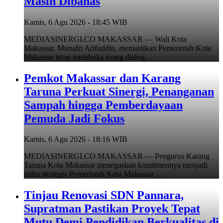
Masih Dibahas
Kamis, 6 Agu 2026 - 18:45 WIB
MEDIASINERGI.CO MAKASSAR — Wali Kota
Makassar, Munafri Arifuddin, memastikan Pemerintah Kota
Makassar tetap membuka ruang dialog…
Pemkot Makassar dan Karang
Taruna Perkuat Sinergi, Penanganan
Sampah hingga Pemberdayaan
Pemuda Jadi Fokus
Kamis, 6 Agu 2026 - 18:16 WIB
MEDIASINERGI.CO MAKASSAR — Pengurus Karang
Taruna Kota Makassar menegaskan komitmennya menjadi
mitra strategis Pemerintah Kota Makassar…
Tinjau Renovasi SDN Pannara,
Supratman Pastikan Proyek Tepat
Mutu Demi Pendidikan Berkualitas di