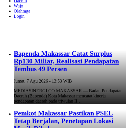
Daerah
Wajo
Olahraga
Login
Bapenda Makassar Catat Surplus
Rp130 Miliar, Realisasi Pendapatan
Tembus 49 Persen
Jumat, 7 Agu 2026 - 13:53 WIB
MEDIASINERGI.CO MAKASSAR — Badan Pendapatan
Daerah (Bapenda) Kota Makassar mencatat kinerja
pendapatan daerah pada triwulan II…
Pemkot Makassar Pastikan PSEL
Tetap Berjalan, Penetapan Lokasi