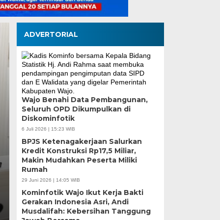
ADVERTORIAL
Tinjau Renovasi SDN
Wajo Benahi Data Pembangunan,
Seluruh OPD Dikumpulkan di
Supratman Pastikan 
Diskominfotik
Mutu Demi Pendidika
6 Juli 2026 | 15:23 WIB
BPJS Ketenagakerjaan Salurkan
Makassar
Kredit Konstruksi Rp17,5 Miliar,
Makin Mudahkan Peserta Miliki
Rumah
Rabu, 5 Agu 2026 - 19:50 WIB
29 Juni 2026 | 14:05 WIB
MEDIASINERGI.CO MAKASSAR — DPRD Kota Makass
Kominfotik Wajo Ikut Kerja Bakti
langsung terhadap progres renovasi UPT SPF SD…
Gerakan Indonesia Asri, Andi
Musdalifah: Kebersihan Tanggung