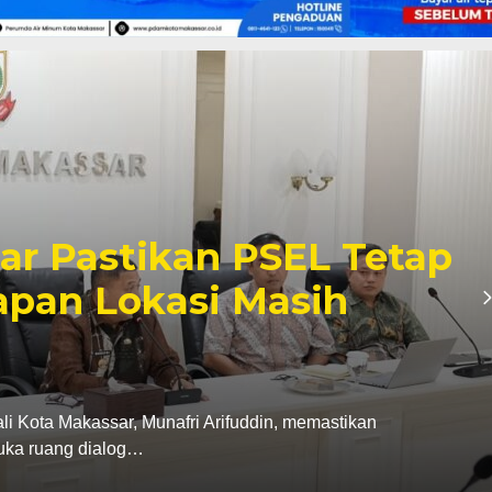
r dan Karang Taruna
i, Penanganan Sampah
dayaan Pemuda Jadi
rus Karang Taruna Kota Makassar menegaskan
Pemerintah Kota Makassar…