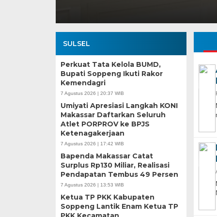
SULSEL
Perkuat Tata Kelola BUMD,
Bupati Soppeng Ikuti Rakor
Kemendagri
7 Agustus 2026 | 20:37 WIB
Umiyati Apresiasi Langkah KONI
Makassar Daftarkan Seluruh
Atlet PORPROV ke BPJS
Ketenagakerjaan
7 Agustus 2026 | 17:42 WIB
Bapenda Makassar Catat
Surplus Rp130 Miliar, Realisasi
Pendapatan Tembus 49 Persen
7 Agustus 2026 | 13:53 WIB
Ketua TP PKK Kabupaten
Soppeng Lantik Enam Ketua TP
PKK Kecamatan