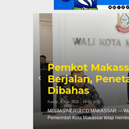
Pemkot Makassa
tap
Perkuat Sinerg
hingga Pember
Fokus
Kamis, 6 Agu 2026 - 18:16 WIB
MEDIASINERGI.CO MAKASSAR — Pengu
komitmennya menjadi mitra strategis 