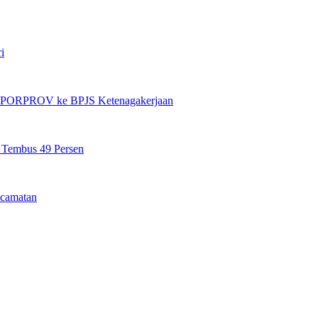
i
et PORPROV ke BPJS Ketenagakerjaan
n Tembus 49 Persen
camatan