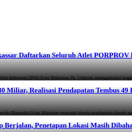
assar Daftarkan Seluruh Atlet PORPROV 
ndonesia (IPSI) Kota Makassar, Hj. Umiyati, mengapresiasi lan
 Miliar, Realisasi Pendapatan Tembus 49 
apenda) Kota Makassar mencatat kinerja pendapatan daerah pad
 Berjalan, Penetapan Lokasi Masih Dibah