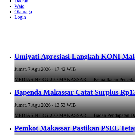
Daerah
Wajo
Olahraga
Login
Umiyati Apresiasi Langkah KONI Mak
Jumat, 7 Agu 2026 - 17:42 WIB
MEDIASINERGI.CO MAKASSAR — Ketua Ikatan Pencak Silat I
Bapenda Makassar Catat Surplus Rp130
Jumat, 7 Agu 2026 - 13:53 WIB
MEDIASINERGI.CO MAKASSAR — Badan Pendapatan Daerah (B
Pemkot Makassar Pastikan PSEL Tetap