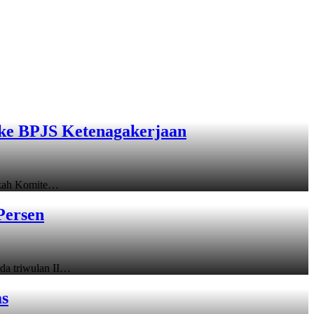
ke BPJS Ketenagakerjaan
gkah Komite…
Persen
a triwulan II…
as