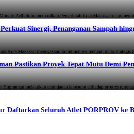
i Arifuddin, memastikan Pemerintah Kota Makassar tetap memb
Perkuat Sinergi, Penanganan Sampah hin
ta Makassar menegaskan komitmennya menjadi mitra strategis P
man Pastikan Proyek Tepat Mutu Demi Pend
atman melakukan peninjauan langsung terhadap progres renov
ar Daftarkan Seluruh Atlet PORPROV ke 