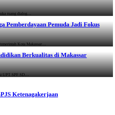
uka ruang dialog…
gga Pemberdayaan Pemuda Jadi Fokus
emerintah Kota Makassar…
idikan Berkualitas di Makassar
asi UPT SPF SD…
BPJS Ketenagakerjaan