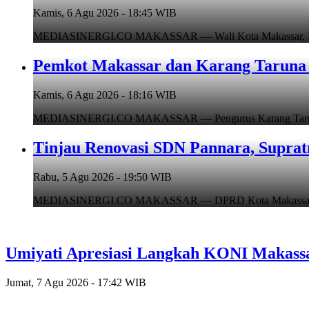
Kamis, 6 Agu 2026 - 18:45 WIB
MEDIASINERGI.CO MAKASSAR — Wali Kota Makassar, Munafr
Pemkot Makassar dan Karang Taruna 
Kamis, 6 Agu 2026 - 18:16 WIB
MEDIASINERGI.CO MAKASSAR — Pengurus Karang Taruna Ko
Tinjau Renovasi SDN Pannara, Suprat
Rabu, 5 Agu 2026 - 19:50 WIB
MEDIASINERGI.CO MAKASSAR — DPRD Kota Makassar, Supr
Umiyati Apresiasi Langkah KONI Makass
Jumat, 7 Agu 2026 - 17:42 WIB