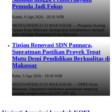
Pemuda Jadi Fokus
Kamis, 6 Agu 2026 - 18:16 WIB
MEDIASINERGI.CO MAKASSAR — Pengurus Karang
Taruna Kota Makassar menegaskan komitmennya menjadi
mitra strategis Pemerintah Kota Makassar…
Tinjau Renovasi SDN Pannara,
Supratman Pastikan Proyek Tepat
Mutu Demi Pendidikan Berkualitas di
Makassar
Rabu, 5 Agu 2026 - 19:50 WIB
MEDIASINERGI.CO MAKASSAR — DPRD Kota
Makassar, Supratman melakukan peninjauan langsung
terhadap progres renovasi UPT SPF SD…