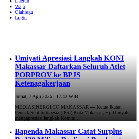
Daerah
Wajo
Olahraga
Login
Umiyati Apresiasi Langkah KONI
Makassar Daftarkan Seluruh Atlet
PORPROV ke BPJS
Ketenagakerjaan
Jumat, 7 Agu 2026 - 17:42 WIB
MEDIASINERGI.CO MAKASSAR — Ketua Ikatan
Pencak Silat Indonesia (IPSI) Kota Makassar, Hj. Umiyati,
mengapresiasi langkah Komite…
Bapenda Makassar Catat Surplus