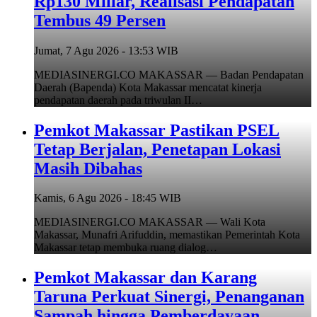
Rp130 Miliar, Realisasi Pendapatan
Tembus 49 Persen
Jumat, 7 Agu 2026 - 13:53 WIB
MEDIASINERGI.CO MAKASSAR — Badan Pendapatan
Daerah (Bapenda) Kota Makassar mencatat kinerja
pendapatan daerah pada triwulan II…
Pemkot Makassar Pastikan PSEL
Tetap Berjalan, Penetapan Lokasi
Masih Dibahas
Kamis, 6 Agu 2026 - 18:45 WIB
MEDIASINERGI.CO MAKASSAR — Wali Kota
Makassar, Munafri Arifuddin, memastikan Pemerintah Kota
Makassar tetap membuka ruang dialog…
Pemkot Makassar dan Karang
Taruna Perkuat Sinergi, Penanganan
Sampah hingga Pemberdayaan