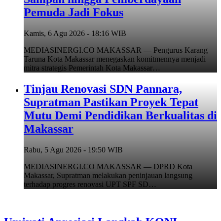
Pemuda Jadi Fokus
Kamis, 6 Agu 2026 - 18:16 WIB
MEDIASINERGI.CO MAKASSAR — Pengurus Karang
Taruna Kota Makassar menegaskan komitmennya menjadi
mitra strategis Pemerintah Kota Makassar…
Tinjau Renovasi SDN Pannara,
Supratman Pastikan Proyek Tepat
Mutu Demi Pendidikan Berkualitas di
Makassar
Rabu, 5 Agu 2026 - 19:50 WIB
MEDIASINERGI.CO MAKASSAR — DPRD Kota
Makassar, Supratman melakukan peninjauan langsung
terhadap progres renovasi UPT SPF SD…