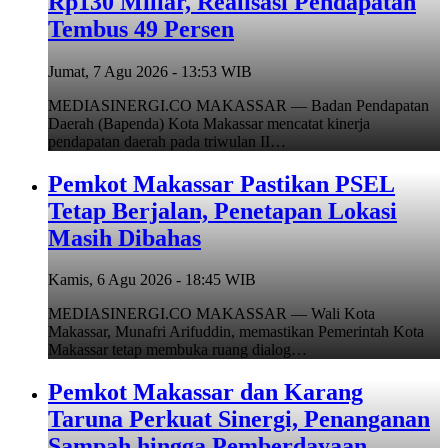
Rp130 Miliar, Realisasi Pendapatan
Tembus 49 Persen
Jumat, 7 Agu 2026 - 13:53 WIB
MEDIASINERGI.CO MAKASSAR — Badan Pendapatan
Daerah (Bapenda) Kota Makassar mencatat kinerja
pendapatan daerah pada triwulan II…
Pemkot Makassar Pastikan PSEL
Tetap Berjalan, Penetapan Lokasi
Masih Dibahas
Kamis, 6 Agu 2026 - 18:45 WIB
MEDIASINERGI.CO MAKASSAR — Wali Kota
Makassar, Munafri Arifuddin, memastikan Pemerintah Kota
Makassar tetap membuka ruang dialog…
Pemkot Makassar dan Karang
Taruna Perkuat Sinergi, Penanganan
Sampah hingga Pemberdayaan