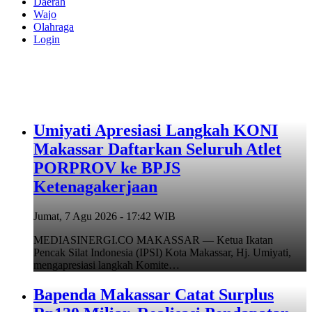
Daerah
Wajo
Olahraga
Login
Umiyati Apresiasi Langkah KONI
Makassar Daftarkan Seluruh Atlet
PORPROV ke BPJS
Ketenagakerjaan
Jumat, 7 Agu 2026 - 17:42 WIB
MEDIASINERGI.CO MAKASSAR — Ketua Ikatan
Pencak Silat Indonesia (IPSI) Kota Makassar, Hj. Umiyati,
mengapresiasi langkah Komite…
Bapenda Makassar Catat Surplus