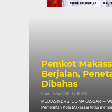
p130
Pemkot Makassa
s
Berjalan, Penet
Dibahas
Kamis, 6 Agu 2026 - 18:45 WIB
ar
MEDIASINERGI.CO MAKASSAR — Wali Ko
Pemerintah Kota Makassar tetap memb