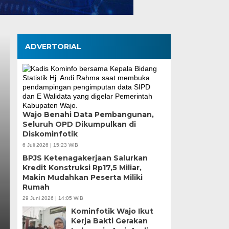
ADVERTORIAL
Pemkot Makassar da
Wajo Benahi Data Pembangunan,
Seluruh OPD Dikumpulkan di
Perkuat Sinergi, Pe
Diskominfotik
hingga Pemberdayaa
6 Juli 2026 | 15:23 WIB
BPJS Ketenagakerjaan Salurkan
Fokus
Kredit Konstruksi Rp17,5 Miliar,
Makin Mudahkan Peserta Miliki
Rumah
Kamis, 6 Agu 2026 - 18:16 WIB
29 Juni 2026 | 14:05 WIB
MEDIASINERGI.CO MAKASSAR — Pengurus Karang 
Kominfotik Wajo Ikut
komitmennya menjadi mitra strategis Pemerintah Ko
Kerja Bakti Gerakan