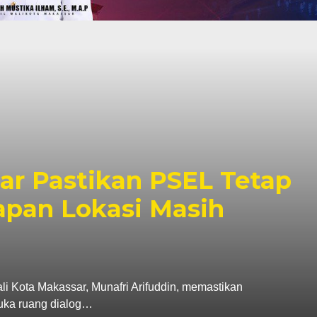
r Pastikan PSEL Tetap
apan Lokasi Masih
ta Makassar, Munafri Arifuddin, memastikan
uka ruang dialog…