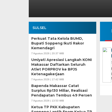
SULSEL
Perkuat Tata Kelola BUMD,
Bupati Soppeng Ikuti Rakor
Kemendagri
7 Agustus 2026 | 20:37 WIB
Umiyati Apresiasi Langkah KONI
Makassar Daftarkan Seluruh
Atlet PORPROV ke BPJS
Ketenagakerjaan
7 Agustus 2026 | 17:42 WIB
Bapenda Makassar Catat
Surplus Rp130 Miliar, Realisasi
Pendapatan Tembus 49 Persen
7 Agustus 2026 | 13:53 WIB
Ketua TP PKK Kabupaten
Soppeng Lantik Enam Ketua TP